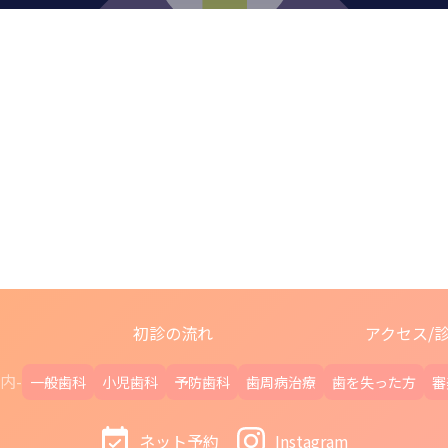
初診の流れ
アクセス/
内-
一般歯科
小児歯科
予防歯科
歯周病治療
歯を失った方
審
ネット予約
Instagram