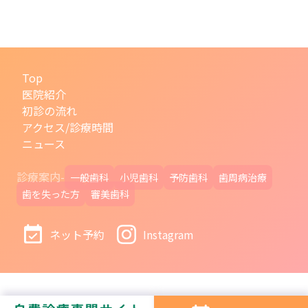
Top
医院紹介
初診の流れ
アクセス/診療時間
ニュース
診療案内-
一般歯科
小児歯科
予防歯科
歯周病治療
歯を失った方
審美歯科
ネット予約
Instagram
© さがなかの歯医者さん やまもと 2021-