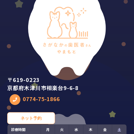
〒619-0223
京都府木津川市相楽台9-6-8
0774-75-1866
ネット予約
診療時間
月
火
水
木
金
土