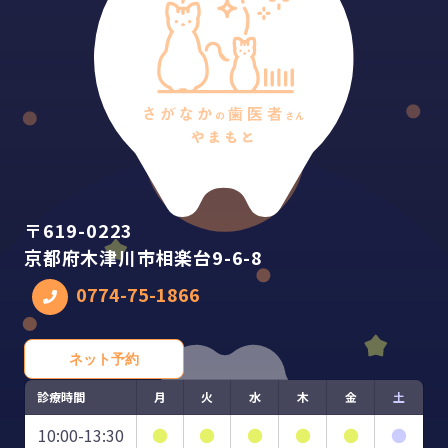
〒619-0223
京都府木津川市相楽台9-6-8
0774-75-1866
ネット予約
診療時間
月
火
水
木
金
土
10:00-13:30
●
●
●
●
●
●